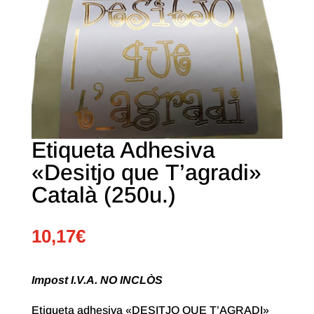
Etiqueta Adhesiva
«Desitjo que T’agradi»
Català (250u.)
10,17
€
Impost I.V.A. NO INCLÒS
Etiqueta adhesiva «DESITJO QUE T’AGRADI»