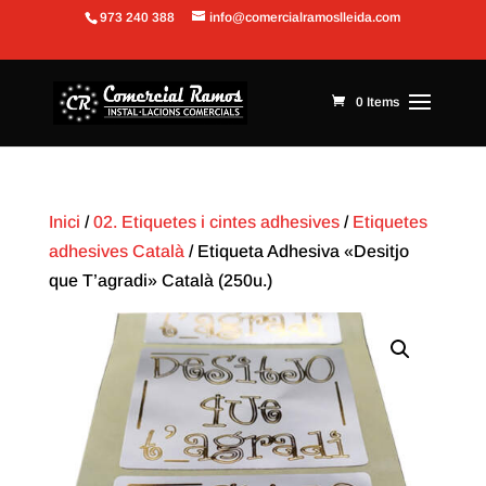
973 240 388
info@comercialramoslleida.com
Obre la barra d'eines
0 Items
Inici
/
02. Etiquetes i cintes adhesives
/
Etiquetes
adhesives Català
/ Etiqueta Adhesiva «Desitjo
que T’agradi» Català (250u.)