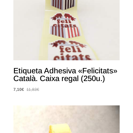
Etiqueta Adhesiva «Felicitats»
Català. Caixa regal (250u.)
7,10
€
11,83
€