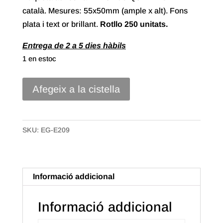
català. Mesures: 55x50mm (ample x alt). Fons
plata i text or brillant.
Rotllo
250 unitats.
Entrega de 2 a 5 dies hàbils
1 en estoc
quantitat
Afegeix a la cistella
de
Etiqueta
Adhesiva
SKU:
EG-E209
"Desitjo
que
T'agradi"
Informació addicional
Català
(250u.)
Informació addicional