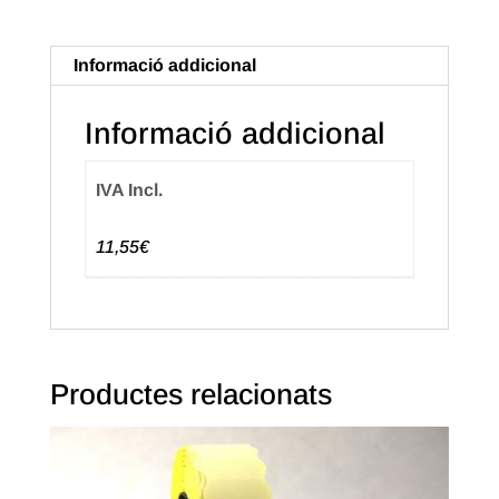
t'agradi"
Català
Informació addicional
(500u.)
Informació addicional
IVA Incl.
11,55€
Productes relacionats