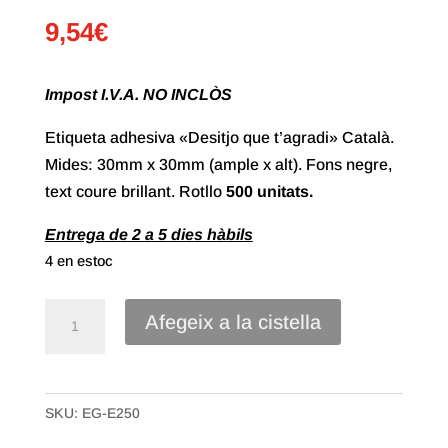
9,54
€
Impost I.V.A. NO INCLÒS
Etiqueta adhesiva «Desitjo que t’agradi» Català.
Mides: 30mm x 30mm (ample x alt). Fons negre,
text coure brillant. Rotllo
500 unitats.
Entrega de 2 a 5 dies hàbils
4 en estoc
quantitat
Afegeix a la cistella
de
Etiqueta
Adhesiva
SKU:
EG-E250
"Desitjo
que