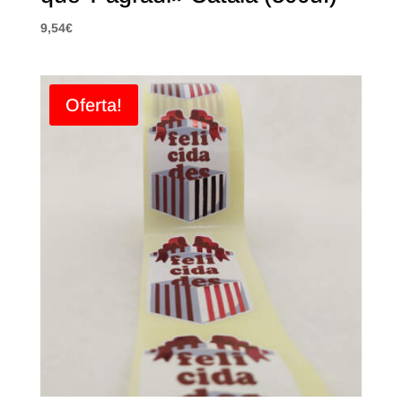
9,54
€
Oferta!