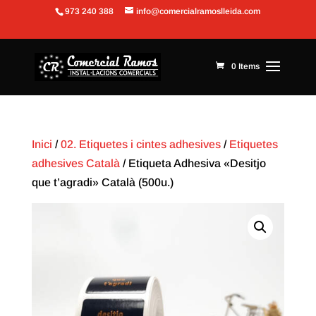
973 240 388
info@comercialramoslleida.com
Obre la barra d'eines
0 Items
Inici
/
02. Etiquetes i cintes adhesives
/
Etiquetes
adhesives Català
/ Etiqueta Adhesiva «Desitjo
que t’agradi» Català (500u.)