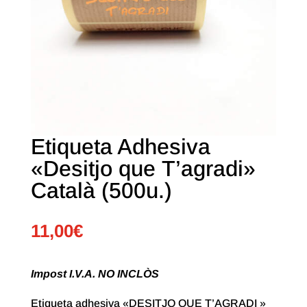
Etiqueta Adhesiva
«Desitjo que T’agradi»
Català (500u.)
11,00
€
Impost I.V.A. NO INCLÒS
Etiqueta adhesiva «DESITJO QUE T’AGRADI »