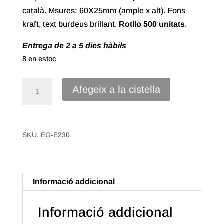
català. Msures: 60X25mm (ample x alt). Fons
kraft, text burdeus brillant.
Rotllo 500 unitats
.
Entrega de 2 a 5 dies hàbils
8 en estoc
quantitat
Afegeix a la cistella
de
Etiqueta
Adhesiva
SKU:
EG-E230
"Desitjo
que
T'agradi"
Català
Informació addicional
(500u.)
Informació addicional