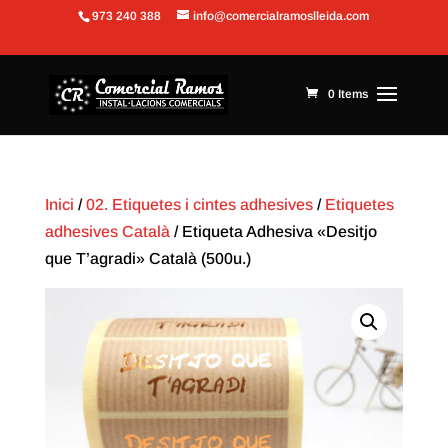
973 240 388
info@comercialramoslleida.com
Obre la barra d'eines
0 Items
Inici
/
02. Etiquetes i cintes adhesives
/
Etiquetes
adhesives Català
/ Etiqueta Adhesiva «Desitjo
que T’agradi» Català (500u.)