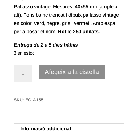
Pallasso vintage. Mesures: 40x55mm (ample x
alt). Fons balnc trencat i dibuix pallasso vintage
en color verd, negre, gris i vermell. Amb espai
per a posar el nom.
Rotllo
250 unitats.
Entrega de 2 a 5 dies hàbils
3 en estoc
quantitat
Afegeix a la cistella
de
Etiqueta
Adhesiva
SKU:
EG-A155
"Sorpresa",
Pallasso
Vintage
(250u.)
Informació addicional