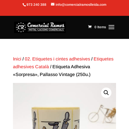
973 240 388
info@comercialramoslleida.com
Obre la barra d'eines
0 Items
Inici
/
02. Etiquetes i cintes adhesives
/
Etiquetes
adhesives Català
/ Etiqueta Adhesiva
«Sorpresa», Pallasso Vintage (250u.)