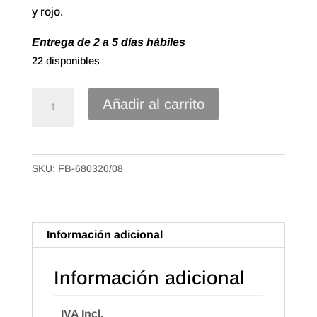
y rojo.
Entrega de 2 a 5 días hábiles
22 disponibles
Cinta
Añadir al carrito
Polipropileno
de
20mm
SKU:
FB-680320/08
Señera
Catalana
cantidad
Información adicional
Información adicional
IVA Incl.