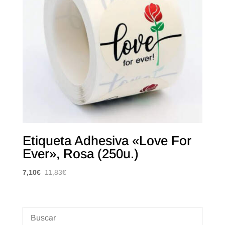
Etiqueta Adhesiva «Love For
Ever», Rosa (250u.)
7,10
€
11,83
€