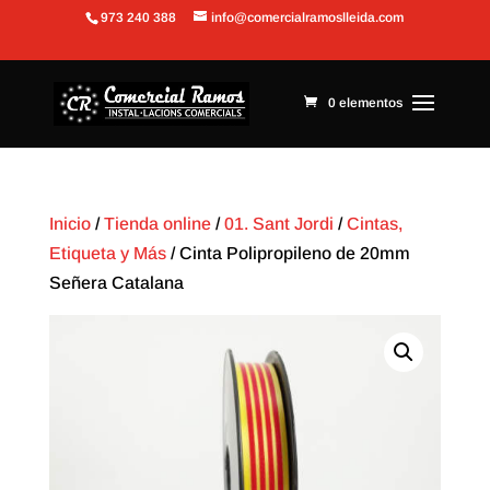
973 240 388
info@comercialramoslleida.com
Abrir barra de herramientas
0 elementos
Inicio
/
Tienda online
/
01. Sant Jordi
/
Cintas,
Etiqueta y Más
/ Cinta Polipropileno de 20mm
Señera Catalana