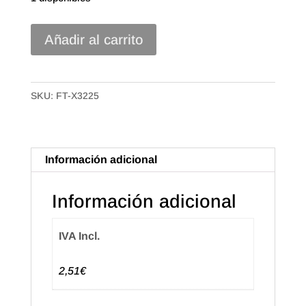
Etiqueta
Añadir al carrito
Adhesiva"Espero
que
te
SKU:
FT-X3225
Guste"
Castellano
(500)
Información adicional
cantidad
Información adicional
IVA Incl.
2,51€