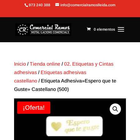
973 240 388
info@comercialramoslleida.com
Abrir barra de herramientas
0 elementos
Inicio
/
Tienda online
/
02. Etiquetas y Cintas
adhesivas
/
Etiquetas adhesivas
castellano
/ Etiqueta Adhesiva»Espero que te
Guste» Castellano (500)
¡Oferta!