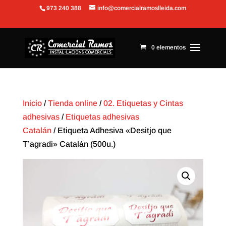
973 240 388
info@comercialramoslleida.com
Abrir barra de herramientas
0 elementos
Inicio
/
Tienda online
/
02. Etiquetas y Cintas
adhesivas
/
Etiquetas adhesivas
Catalán
/ Etiqueta Adhesiva «Desitjo que
T’agradi» Catalán (500u.)