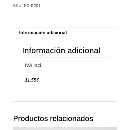
SKU:
EG-E201
T'agradi"
Catalán
(500u.)
cantidad
Información adicional
Información adicional
IVA Incl.
11,55€
Productos relacionados