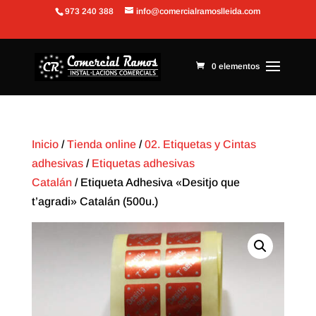
973 240 388
info@comercialramoslleida.com
Abrir barra de herramientas
0 elementos
Inicio
/
Tienda online
/
02. Etiquetas y Cintas
adhesivas
/
Etiquetas adhesivas
Catalán
/ Etiqueta Adhesiva «Desitjo que
t’agradi» Catalán (500u.)