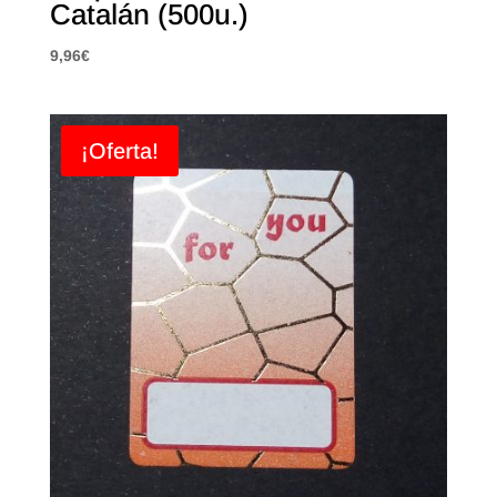
Catalán (500u.)
9,96
€
¡Oferta!