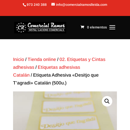
973 240 388
info@comercialramoslleida.com
Abrir barra de herramientas
0 elementos
Inicio
/
Tienda online
/
02. Etiquetas y Cintas
adhesivas
/
Etiquetas adhesivas
Catalán
/ Etiqueta Adhesiva «Desitjo que
T’agradi» Catalán (500u.)