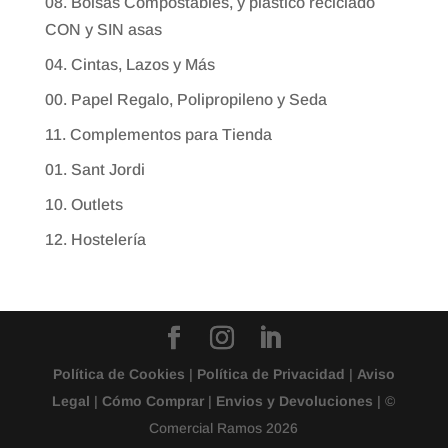
08. Bolsas Compostables, y plástico reciclado
CON y SIN asas
04. Cintas, Lazos y Más
00. Papel Regalo, Polipropileno y Seda
11. Complementos para Tienda
01. Sant Jordi
10. Outlets
12. Hostelería
Política de Cookies
|
Política de Privacidad
|
Aviso
Legal
|
Cómo Comprar
|
Envios y Devoluciones
| ©
Comercial Ramos 2026