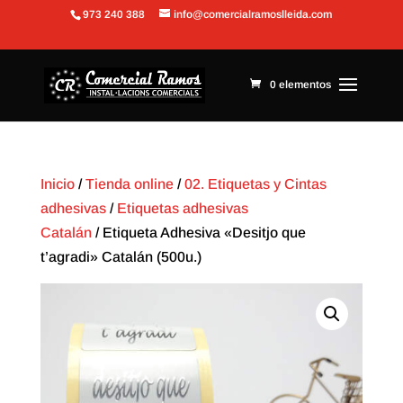
973 240 388
info@comercialramoslleida.com
Abrir barra de herramientas
0 elementos
Inicio
/
Tienda online
/
02. Etiquetas y Cintas
adhesivas
/
Etiquetas adhesivas
Catalán
/ Etiqueta Adhesiva «Desitjo que
t’agradi» Catalán (500u.)