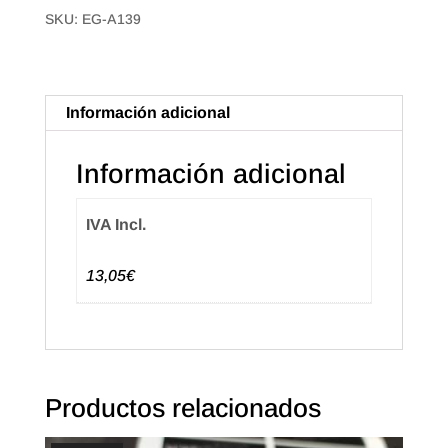
SKU:
EG-A139
t'agradi"
Catalán
(500u.)
cantidad
Información adicional
Información adicional
IVA Incl.
13,05€
Productos relacionados