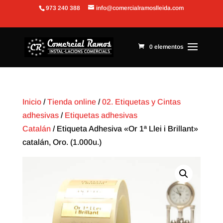
973 240 388
info@comercialramoslleida.com
Abrir barra de herramientas
0 elementos
Inicio
/
Tienda online
/
02. Etiquetas y Cintas
adhesivas
/
Etiquetas adhesivas
Catalán
/ Etiqueta Adhesiva «Or 1ª Llei i Brillant»
catalán, Oro. (1.000u.)