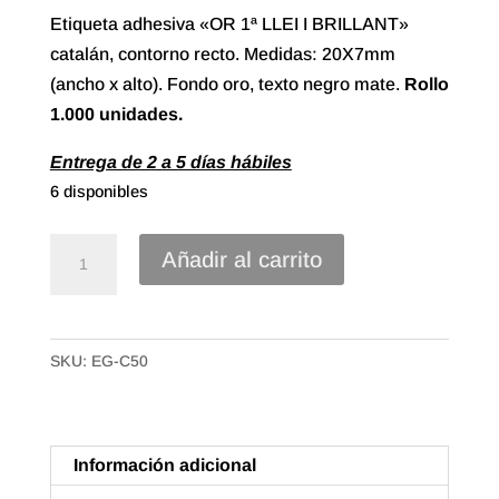
Etiqueta adhesiva «OR 1ª LLEI I BRILLANT»
catalán, contorno recto. Medidas: 20X7mm
(ancho x alto). Fondo oro, texto negro mate.
Rollo
1.000 unidades.
Entrega de 2 a 5 días hábiles
6 disponibles
Etiqueta
Añadir al carrito
Adhesiva
"Or
1ª
SKU:
EG-C50
Llei
i
Brillant"
catalán,
Información adicional
Oro.