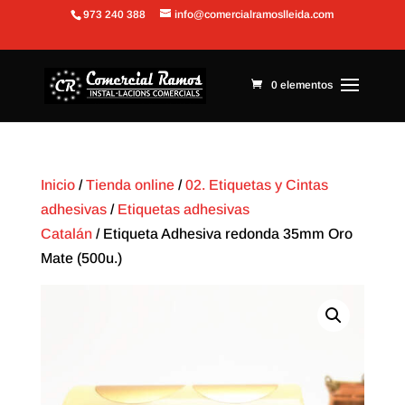
973 240 388
info@comercialramoslleida.com
Abrir barra de herramientas
0 elementos
Inicio
/
Tienda online
/
02. Etiquetas y Cintas
adhesivas
/
Etiquetas adhesivas
Catalán
/ Etiqueta Adhesiva redonda 35mm Oro
Mate (500u.)