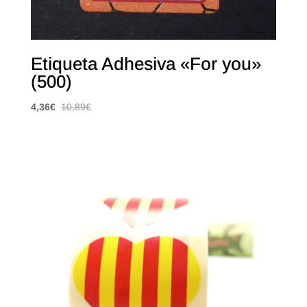
Etiqueta Adhesiva «For you»
(500)
4,36
€
10,89
€