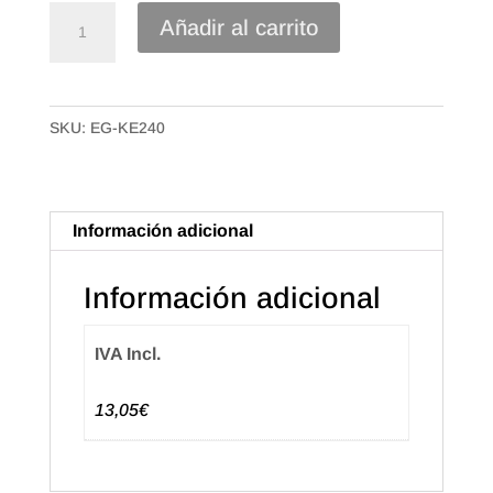
Etiqueta
Añadir al carrito
Adhesiva
"Zorionak"
Euskera,
SKU:
EG-KE240
Blanca
(500u.)
cantidad
Información adicional
Información adicional
IVA Incl.
13,05€