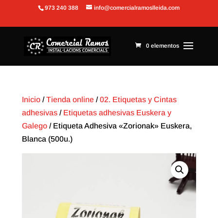
973 240 388
info@comercialramoslleida.com
Abrir barra de herramientas
0 elementos
Inicio
/
Tienda online
/
02. Etiquetas y Cintas
adhesivas
/
Etiquetas adhesivas Euskera y
Galego
/ Etiqueta Adhesiva «Zorionak» Euskera,
Blanca (500u.)