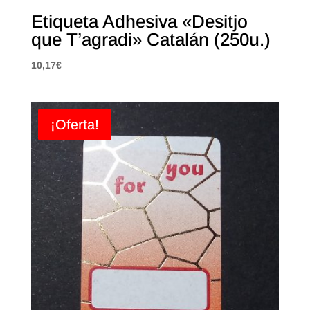
Etiqueta Adhesiva «Desitjo
que T’agradi» Catalán (250u.)
10,17
€
¡Oferta!