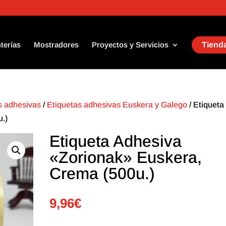
terías
Mostradores
Proyectos y Servicios
Tienda
as adhesivas
/
Etiquetas adhesivas Euskera y Galego
/ Etiqueta
.)
Etiqueta Adhesiva
«Zorionak» Euskera,
Crema (500u.)
9,96
€