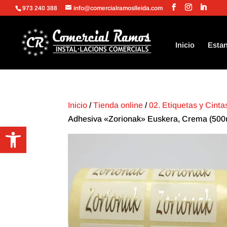
973 240 388
info@comercialramoslleida.com
Inicio
Estan
Inicio
/
Tienda online
/
02. Etiquetas y Cint
Adhesiva «Zorionak» Euskera, Crema (500u
Abrir barra de herramientas