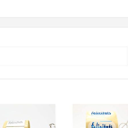
(500u.)
cantidad