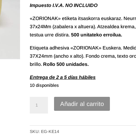
Impuesto I.V.A. NO INCLUIDO
«ZORIONAK» etiketa itsaskorra euskaraz. Neurr
37x24Mm (zabalera x altuera). Atzealdea krema,
testua urre distira.
500 unitateko erroilua.
Etiqueta adhesiva «ZORIONAK» Euskera. Medid
37X24mm (ancho x alto). Fondo crema, texto or
brillo.
Rollo
500 unidades.
Entrega de 2 a 5 días hábiles
10 disponibles
Etiqueta
Añadir al carrito
Adhesiva
"Zorionak"
Euskera,
SKU:
EG-KE14
Crema