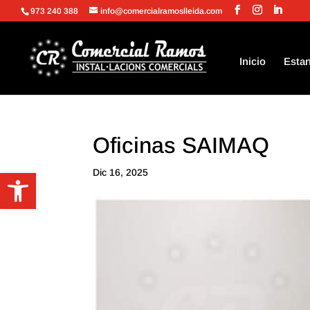
973 240 388
info@comercialramoslleida.com
Inicio
Estan
Oficinas SAIMAQ
Abrir barra de herramientas
Dic 16, 2025