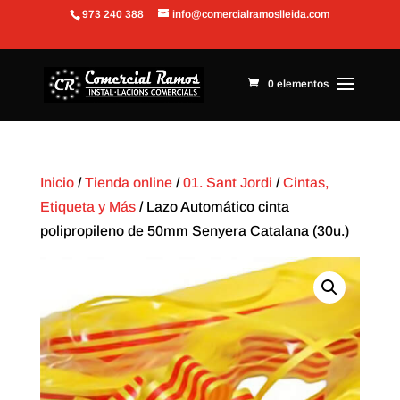
973 240 388
info@comercialramoslleida.com
Abrir barra de herramientas
0 elementos
Inicio
/
Tienda online
/
01. Sant Jordi
/
Cintas,
Etiqueta y Más
/ Lazo Automático cinta
polipropileno de 50mm Senyera Catalana (30u.)