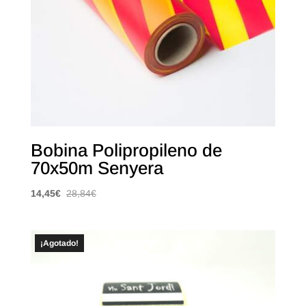
Bobina Polipropileno de
70x50m Senyera
14,45
€
28,84
€
¡Agotado!