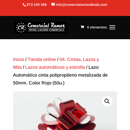
973 240 388
info@comercialramoslleida.com
Abrir barra de herramientas
0 elementos
Inicio
/
Tienda online
/
04. Cintas, Lazos y
Más
/
Lazos automáticos y estrella
/ Lazo
Automático cinta polipropileno metalizada de
50mm. Color Rojo (50u.)