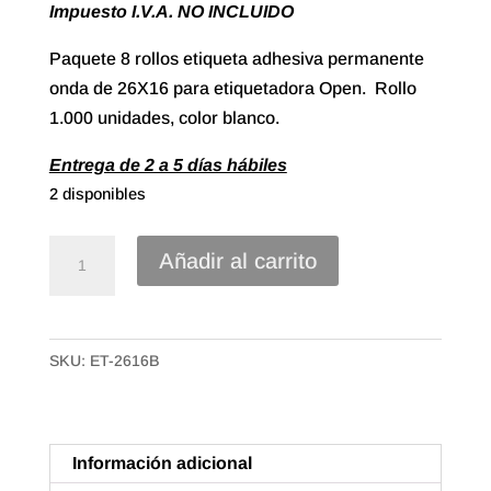
Impuesto I.V.A. NO INCLUIDO
Paquete 8 rollos etiqueta adhesiva permanente
onda de 26X16 para etiquetadora Open. Rollo
1.000 unidades, color blanco.
Entrega de 2 a 5 días hábiles
2 disponibles
Paq.
Añadir al carrito
8
Rollos
Etiqueta
SKU:
ET-2616B
adhesiva
para
Etiquetadora
Open
Información adicional
de