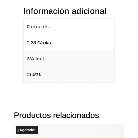
26X16
Información adicional
Blanca
cantidad
€uros uts.
1,23 €/rollo
IVA Incl.
11,91€
Productos relacionados
¡Agotado!