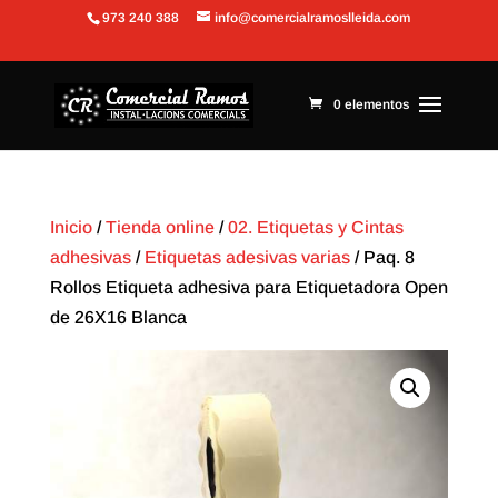
973 240 388
info@comercialramoslleida.com
Abrir barra de herramientas
0 elementos
Inicio
/
Tienda online
/
02. Etiquetas y Cintas
adhesivas
/
Etiquetas adesivas varias
/ Paq. 8
Rollos Etiqueta adhesiva para Etiquetadora Open
de 26X16 Blanca