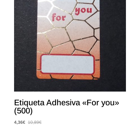
Etiqueta Adhesiva «For you»
(500)
4,36
€
10,89
€