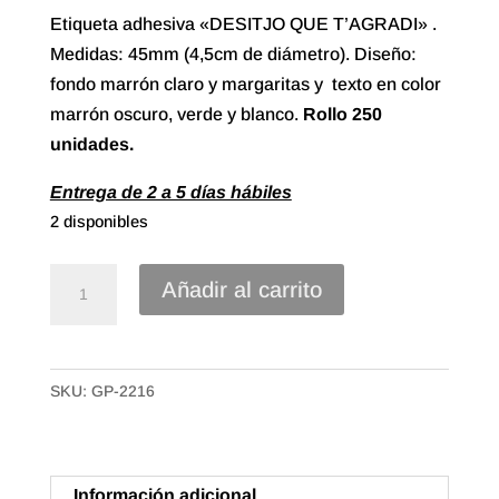
Etiqueta adhesiva «DESITJO QUE T’AGRADI» .
Medidas: 45mm (4,5cm de diámetro). Diseño:
fondo marrón claro y margaritas y texto en color
marrón oscuro, verde y blanco.
Rollo
250
unidades.
Entrega de 2 a 5 días hábiles
2 disponibles
Etiqueta
Añadir al carrito
Adhesiva
"Desitjo
que
SKU:
GP-2216
t'agradi",
Catalán
(250u.)
cantidad
Información adicional