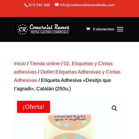
973 240 388
info@comercialramoslleida.com
Abrir barra de herramientas
0 elementos
Inicio
/
Tienda online
/
02. Etiquetas y Cintas
adhesivas
/
Outlet Etiquetas Adhesivas y Cintas
Adhesivas
/ Etiqueta Adhesiva «Desitjo que
t’agradi», Catalán (250u.)
¡Oferta!