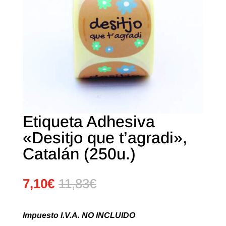
Etiqueta Adhesiva
«Desitjo que t’agradi»,
Catalán (250u.)
7,10
€
11,83
€
Impuesto I.V.A. NO INCLUIDO