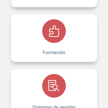

Formación

Sistemas de gestión