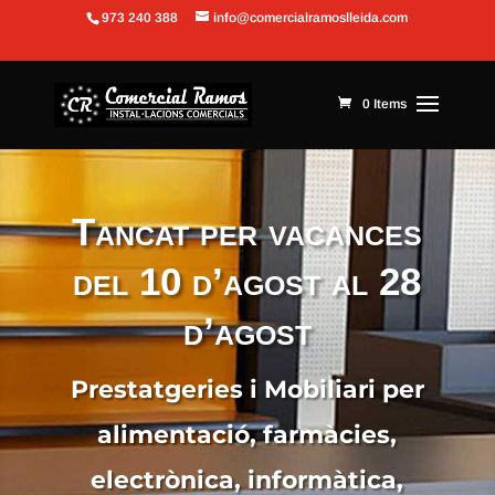
973 240 388
info@comercialramoslleida.com
Obre la barra d'eines
0 Items
Tancat per vacances
del 10 d’agost al 28
d’agost
Prestatgeries i Mobiliari per
alimentació, farmàcies,
electrònica, informàtica,