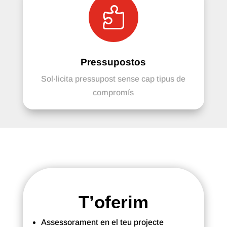

Pressupostos
Sol·licita pressupost sense cap tipus de
compromís
T’oferim
Assessorament en el teu projecte