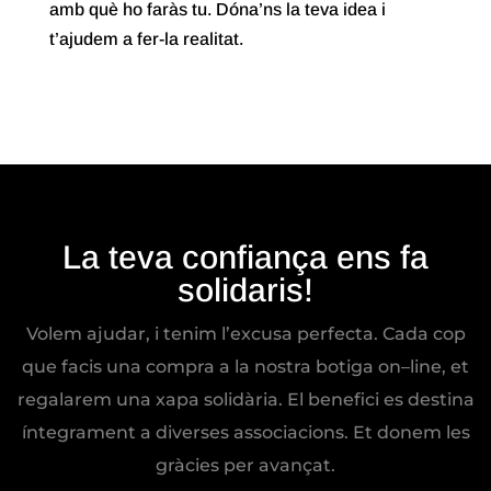
amb què ho faràs tu. Dóna’ns la teva idea i
t’ajudem a fer-la realitat.
La teva confiança ens fa
solidaris!
Volem
ajudar,
i
tenim
l’excusa
perfecta.
Cada cop
que facis una compra a la nostra botiga on–line, et
regalarem una xapa solidària. El benefici es destina
íntegrament a diverses associacions. Et donem les
gràcies per avançat.