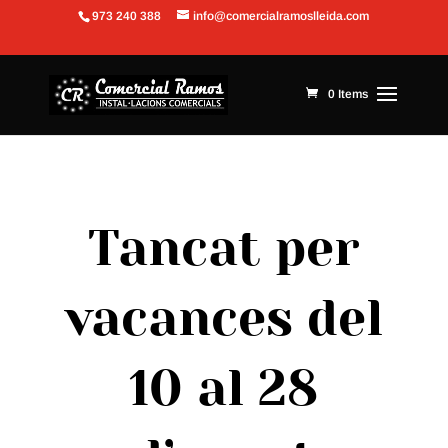
973 240 388
info@comercialramoslleida.com
Obre la barra d'eines
0 Items
Tancat per
vacances del
10 al 28