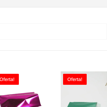
Color
Fucsia
Brillant
(50u.)
Oferta!
Oferta!