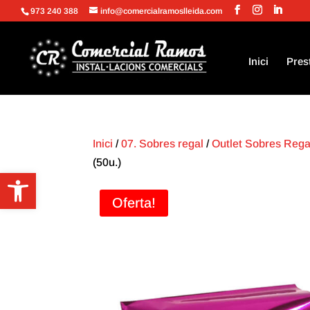
973 240 388
info@comercialramoslleida.com
Inici
Pres
Inici
/
07. Sobres regal
/
Outlet Sobres Rega
(50u.)
Obre la barra d'eines
Oferta!