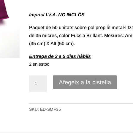
Impost I.V.A. NO INCLÒS
Paquet de 50 unitats sobre polipropilè metal·litz
de 35 micres, color Fucsia Brillant. Mesures: Am
(35 cm) X Alt (50 cm).
Entrega de 2 a 5 dies hàbils
2 en estoc
quantitat
Afegeix a la cistella
de
Sobre
Polipropilè
SKU:
ED-SMF35
Metal·litzat
de
35X50