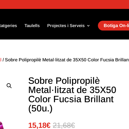
tatgeries
Taulells
Projectes i Serveis
Botiga On-l
l
/ Sobre Polipropilè Metal·litzat de 35X50 Color Fucsia Brillan
Sobre Polipropilè
Metal·litzat de 35X50
Color Fucsia Brillant
(50u.)
15,18
€
21,68
€