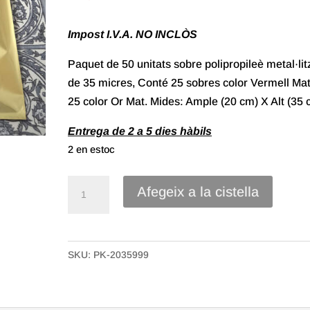
Impost I.V.A. NO INCLÒS
Paquet de 50 unitats sobre polipropileè metal·lit
de 35 micres, Conté 25 sobres color Vermell Mat
25 color Or Mat. Mides: Ample (20 cm) X Alt (35 
Entrega de 2 a 5 dies hàbils
2 en estoc
quantitat
Afegeix a la cistella
de
Sobre
Polipropilè
SKU:
PK-2035999
Metal·litzat
de
20X35