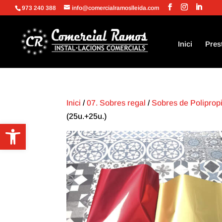
973 240 388
info@comercialramoslleida.com
Inici
Pres
Inici
/
07. Sobres regal
/
Sobres de Polipropi
(25u.+25u.)
Obre la barra d'eines