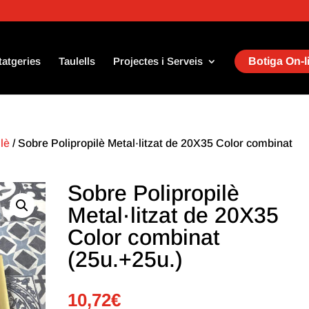
tatgeries
Taulells
Projectes i Serveis
Botiga On-l
lè
/ Sobre Polipropilè Metal·litzat de 20X35 Color combinat
Sobre Polipropilè
Metal·litzat de 20X35
Color combinat
(25u.+25u.)
10,72
€