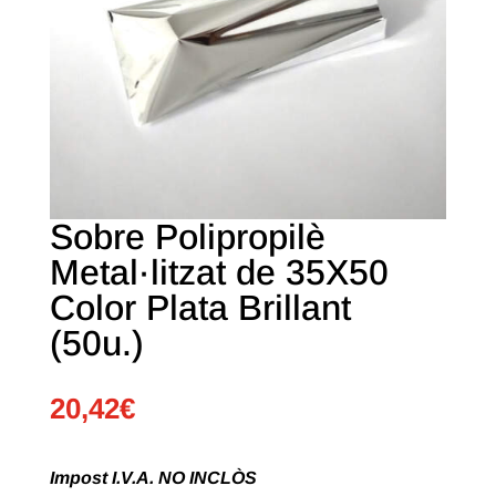
Sobre Polipropilè
Metal·litzat de 35X50
Color Plata Brillant
(50u.)
20,42
€
Impost I.V.A. NO INCLÒS