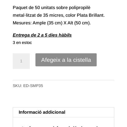
Paquet de 50 unitats sobre polipropilè
metal·litzat de 35 micres, color Plata Brillant.
Mesures: Ample (35 cm) X Alt (50 cm).
Entrega de 2 a 5 dies hàbils
3 en estoc
quantitat
Afegeix a la cistella
de
Sobre
Polipropilè
SKU:
ED-SMP35
Metal·litzat
de
35X50
Color
Informació addicional
Plata
Brillant