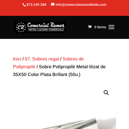
973 240 388
info@comercialramoslleida.com
Obre la barra d'eines
0 Items
Inici
/
07. Sobres regal
/
Sobres de
Polipropilè
/ Sobre Polipropilè Metal·litzat de
35X50 Color Plata Brillant (50u.)