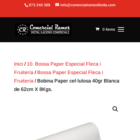
973 240 388
info@comercialramoslleida.com
Obre la barra d'eines
0 Items
Inici
/
10. Bossa Paper Especial Fleca i
Fruiteria
/
Bossa Paper Especial Fleca i
Fruiteria
/ Bobina Paper cel·lulosa 40gr Blanca
de 62cm X 8Kgs.