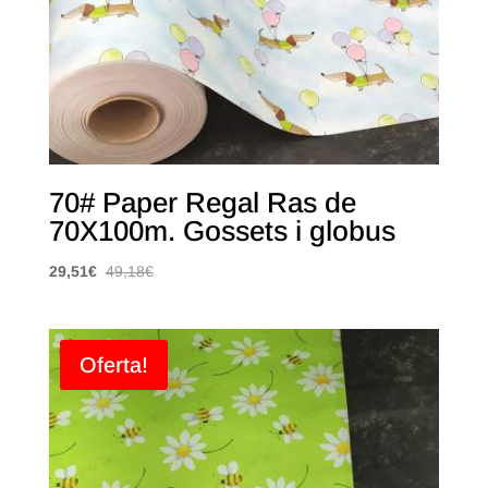
70# Paper Regal Ras de
70X100m. Gossets i globus
29,51
€
49,18
€
Oferta!