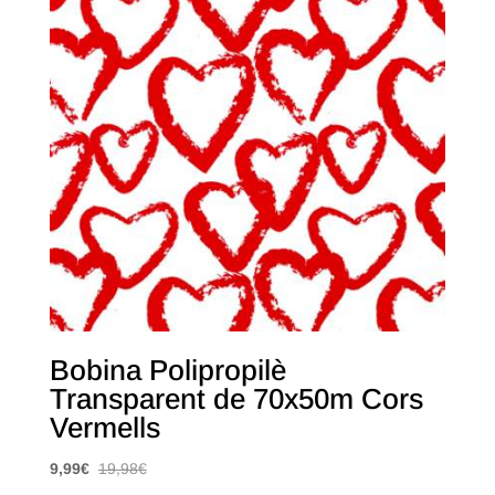
Bobina Polipropilè
Transparent de 70x50m Cors
Vermells
9,99
€
19,98
€