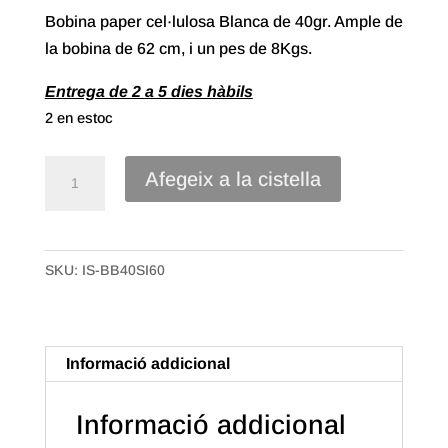
Bobina paper cel·lulosa Blanca de 40gr. Ample de
la bobina de 62 cm, i un pes de 8Kgs.
Entrega de 2 a 5 dies hàbils
2 en estoc
quantitat
Afegeix a la cistella
de
Bobina
Paper
SKU:
IS-BB40SI60
cel·lulosa
40gr
Blanca
de
Informació addicional
62cm
X
Informació addicional
8Kgs.