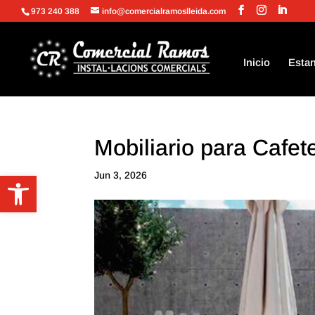
973 240 388
info@comercialramoslleida.com
Inicio
Estan
Mobiliario para Cafet
Abrir barra de herramientas
Jun 3, 2026