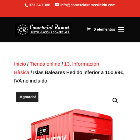
973 240 388
info@comercialramoslleida.com
Abrir barra de herramientas
0 elementos
Inicio
/
Tienda online
/
13. Información
Bàsica
/ Islas Baleares Pedido inferior a 100,99€,
IVA no incluido
¡Agotado!