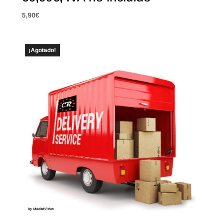
5,90
€
¡Agotado!