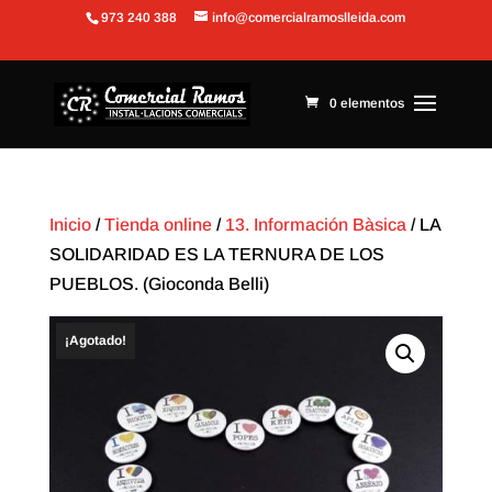
973 240 388
info@comercialramoslleida.com
Abrir barra de herramientas
0 elementos
Inicio
/
Tienda online
/
13. Información Bàsica
/ LA
SOLIDARIDAD ES LA TERNURA DE LOS
PUEBLOS. (Gioconda Belli)
¡Agotado!