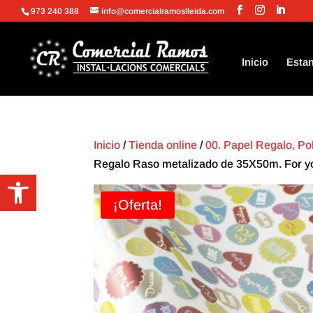
973 240 388
info@comercialramoslleida.com
Inicio
Estan
Inicio
/
Tienda online
/
00. Papel Regalo, Po
Regalo Raso metalizado de 35X50m. For y
Abrir barra de herramientas
¡Oferta!