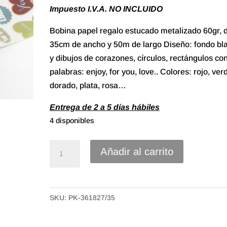
Impuesto I.V.A. NO INCLUIDO
Bobina papel regalo estucado metalizado 60gr, 
35cm de ancho y 50m de largo Diseño: fondo bl
y dibujos de corazones, círculos, rectángulos con
palabras: enjoy, for you, love.. Colores: rojo, ver
dorado, plata, rosa…
Entrega de 2 a 5 días hábiles
4 disponibles
35#
Añadir al carrito
Papel
Regalo
Raso
SKU:
PK-361827/35
metalizado
de