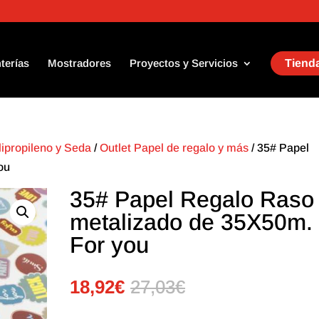
terías
Mostradores
Proyectos y Servicios
Tienda
lipropileno y Seda
/
Outlet Papel de regalo y más
/ 35# Papel
ou
35# Papel Regalo Raso
metalizado de 35X50m.
For you
18,92
€
27,03
€