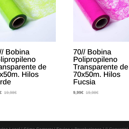
// Bobina
70// Bobina
lipropileno
Polipropileno
ansparente de
Transparente de
x50m. Hilos
70x50m. Hilos
rde
Fucsia
€
19,98
€
9,99
€
19,98
€