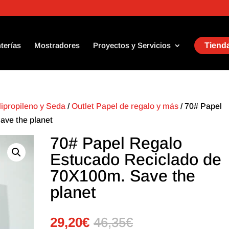
terías
Mostradores
Proyectos y Servicios
Tienda
lipropileno y Seda
/
Outlet Papel de regalo y más
/ 70# Papel
ave the planet
70# Papel Regalo
Estucado Reciclado de
70X100m. Save the
planet
29,20
€
46,35
€