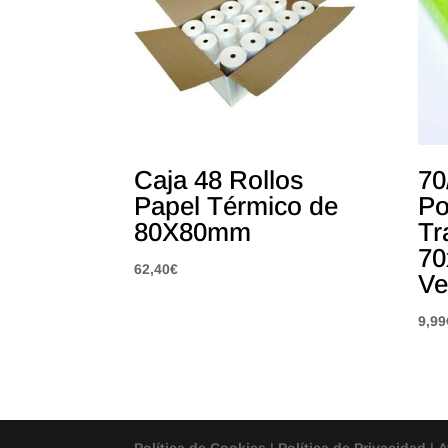
Caja 48 Rollos
70
Papel Térmico de
Po
80X80mm
Tr
70
62,40
€
Ve
9,99