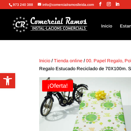
973 240 388
info@comercialramoslleida.com
Inicio
Estan
Inicio
/
Tienda online
/
00. Papel Regalo, Po
Regalo Estucado Reciclado de 70X100m. S
Abrir barra de herramientas
¡Oferta!