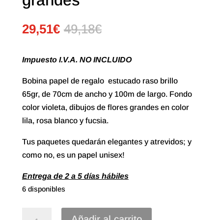
29,51
€
49,18
€
Impuesto I.V.A. NO INCLUIDO
Bobina papel de regalo estucado raso brillo
65gr, de 70cm de ancho y 100m de largo. Fondo
color violeta, dibujos de flores grandes en color
lila, rosa blanco y fucsia.
Tus paquetes quedarán elegantes y atrevidos; y
como no, es un papel unisex!
Entrega de 2 a 5 días hábiles
6 disponibles
70#
Añadir al carrito