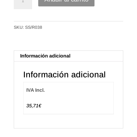
Papel
Regalo
Raso
SKU:
SS/R038
de
70X100m.
Flores
grandes
Información adicional
cantidad
Información adicional
IVA Incl.
35,71€