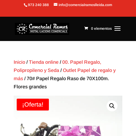
973 240 388
info@comercialramoslleida.com
Abrir barra de herramientas
0 elementos
Inicio
/
Tienda online
/
00. Papel Regalo,
Polipropileno y Seda
/
Outlet Papel de regalo y
más
/ 70# Papel Regalo Raso de 70X100m.
Flores grandes
¡Oferta!