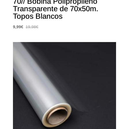
70// Bobina Polipropileno
Transparente de 70x50m.
Topos Blancos
9,99
€
19,98
€