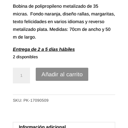
Bobina de polipropileno metalizado de 35
micras. Fondo naranja, diseño rallas, margaritas,
texto felicidades en varios idiomas y reverso
metalizado plata. Medidas: 70cm de ancho y 50
m de largo.
Entrega de 2 a 5 días hábiles
2 disponibles
Bobina
Añadir al carrito
Polipropileno
Metalizado
de
SKU:
PK-17090509
70x50m,
Congratulations
cantidad
Información adicional