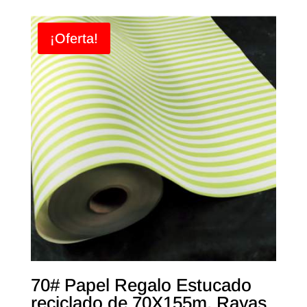
¡Oferta!
70# Papel Regalo Estucado
reciclado de 70X155m. Rayas