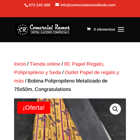
973 240 388
info@comercialramoslleida.com
Abrir barra de herramientas
0 elementos
Inicio
/
Tienda online
/
00. Papel Regalo,
Polipropileno y Seda
/
Outlet Papel de regalo y
más
/ Bobina Polipropileno Metalizado de
70x50m, Congratulations
¡Oferta!