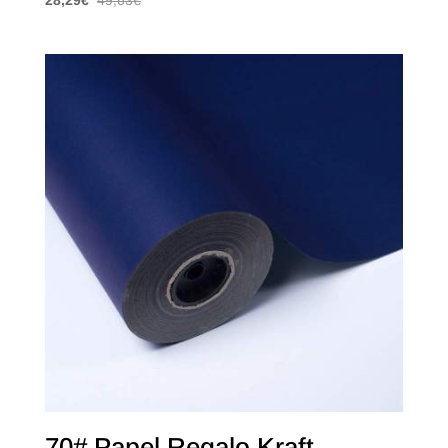
28,29
€
49,63
€
70# Papel Regalo Kraft