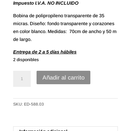
Impuesto I.V.A. NO INCLUIDO
Bobina de polipropileno transparente de 35
micras. Diseño: fondo transparente y corazones
en color blanco. Medidas: 70cm de ancho y 50 m
de largo.
Entrega de 2 a 5 días hábiles
2 disponibles
Bobina
Añadir al carrito
Polipropileno
Transparente
de
SKU:
ED-588.03
70x50m
Corazones
Blancos
cantidad