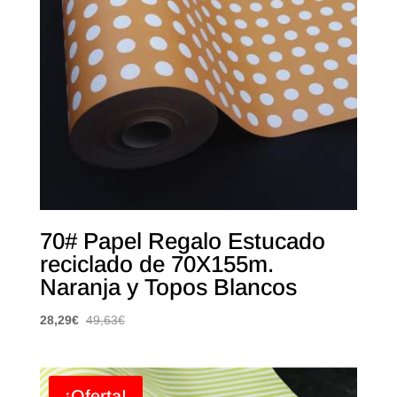
70# Papel Regalo Estucado
reciclado de 70X155m.
Naranja y Topos Blancos
28,29
€
49,63
€
¡Oferta!