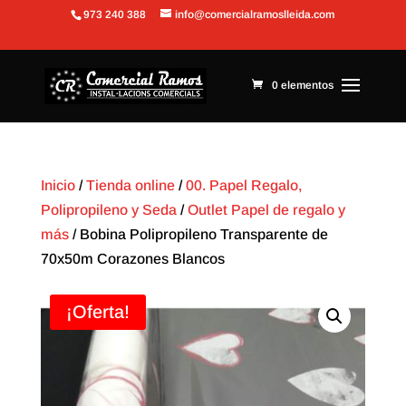
973 240 388
info@comercialramoslleida.com
Abrir barra de herramientas
0 elementos
Inicio
/
Tienda online
/
00. Papel Regalo,
Polipropileno y Seda
/
Outlet Papel de regalo y
más
/ Bobina Polipropileno Transparente de
70x50m Corazones Blancos
¡Oferta!