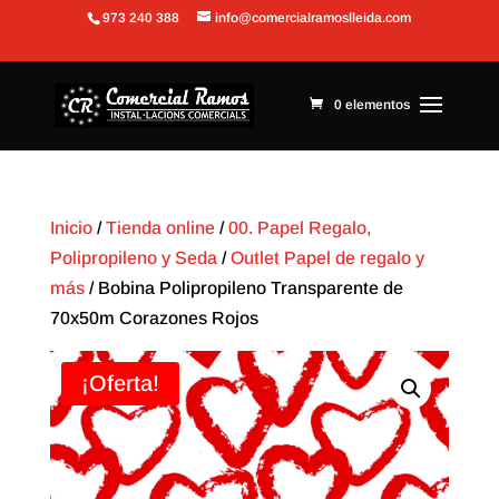
973 240 388
info@comercialramoslleida.com
Abrir barra de herramientas
0 elementos
Inicio
/
Tienda online
/
00. Papel Regalo,
Polipropileno y Seda
/
Outlet Papel de regalo y
más
/ Bobina Polipropileno Transparente de
70x50m Corazones Rojos
¡Oferta!