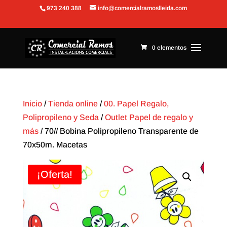
973 240 388
info@comercialramoslleida.com
Abrir barra de herramientas
0 elementos
Inicio
/
Tienda online
/
00. Papel Regalo,
Polipropileno y Seda
/
Outlet Papel de regalo y
más
/ 70// Bobina Polipropileno Transparente de
70x50m. Macetas
¡Oferta!