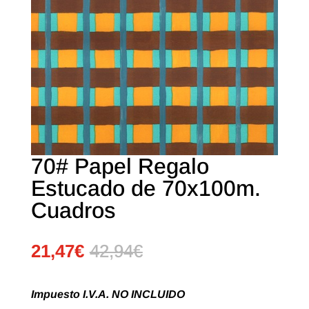
70# Papel Regalo
Estucado de 70x100m.
Cuadros
21,47
€
42,94
€
Impuesto I.V.A. NO INCLUIDO