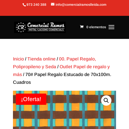
973 240 388
info@comercialramoslleida.com
Abrir barra de herramientas
0 elementos
Inicio
/
Tienda online
/
00. Papel Regalo,
Polipropileno y Seda
/
Outlet Papel de regalo y
más
/ 70# Papel Regalo Estucado de 70x100m.
Cuadros
¡Oferta!