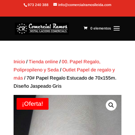
973 240 388
info@comercialramoslleida.com
Abrir barra de herramientas
0 elementos
Inicio
/
Tienda online
/
00. Papel Regalo,
Polipropileno y Seda
/
Outlet Papel de regalo y
más
/ 70# Papel Regalo Estucado de 70x155m.
Diseño Jaspeado Gris
¡Oferta!