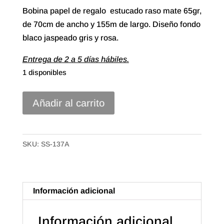
Bobina papel de regalo estucado raso mate 65gr,
de 70cm de ancho y 155m de largo. Diseño fondo
blaco jaspeado gris y rosa.
Entrega de 2 a 5 días hábiles.
1 disponibles
70#
Añadir al carrito
Papel
Regalo
Estucado
SKU:
SS-137A
de
70x155m.
Diseño
Información adicional
Jaspeado
Gris
Información adicional
cantidad