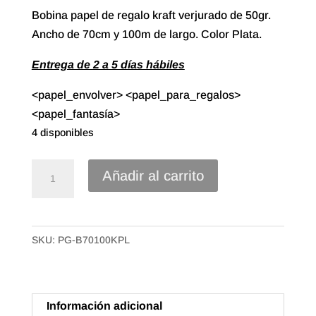
Bobina papel de regalo kraft verjurado de 50gr.
Ancho de 70cm y 100m de largo. Color Plata.
Entrega de 2 a 5 días hábiles
<papel_envolver> <papel_para_regalos>
<papel_fantasía>
4 disponibles
70#
Añadir al carrito
Papel
Regalo
Kraft
SKU:
PG-B70100KPL
Verjurado
de
70X100m.
Color
Información adicional