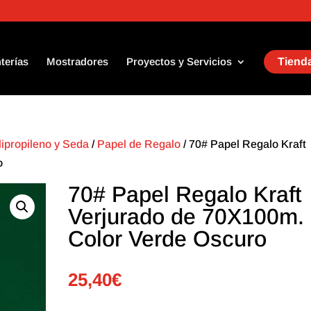
terías
Mostradores
Proyectos y Servicios
Tienda
lipropileno y Seda
/
Papel de Regalo
/ 70# Papel Regalo Kraft
o
70# Papel Regalo Kraft
Verjurado de 70X100m.
Color Verde Oscuro
25,40
€