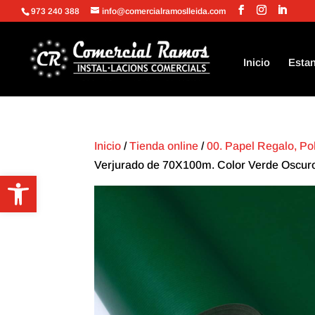
973 240 388
info@comercialramoslleida.com
Inicio
Estan
Inicio
/
Tienda online
/
00. Papel Regalo, Po
Verjurado de 70X100m. Color Verde Oscur
Abrir barra de herramientas