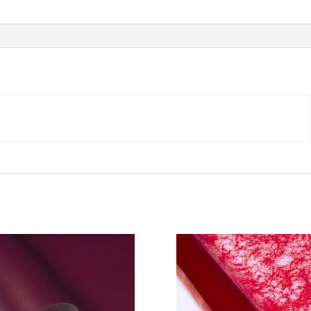
70X100m.
Color
Verde
Oscuro
cantidad