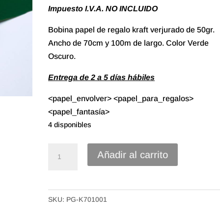
Impuesto I.V.A. NO INCLUIDO
Bobina papel de regalo kraft verjurado de 50gr.
Ancho de 70cm y 100m de largo. Color Verde
Oscuro.
Entrega de 2 a 5 días hábiles
<papel_envolver> <papel_para_regalos>
<papel_fantasía>
4 disponibles
70#
Añadir al carrito
Papel
Regalo
Kraft
SKU:
PG-K701001
Verjurado
de