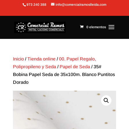
973 240 388
info@comercialramoslleida.com
Abrir barra de herramientas
0 elementos
Inicio
/
Tienda online
/
00. Papel Regalo,
Polipropileno y Seda
/
Papel de Seda
/ 35#
Bobina Papel Seda de 35x100m. Blanco Puntitos
Dorado