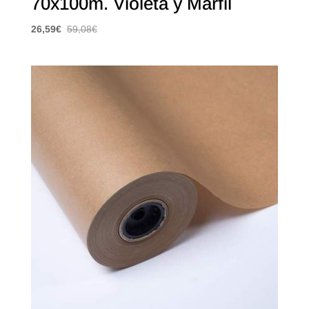
70x100m. Violeta y Marfil
26,59
€
59,08
€