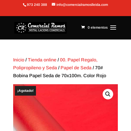
973 240 388
info@comercialramoslleida.com
Abrir barra de herramientas
0 elementos
Inicio
/
Tienda online
/
00. Papel Regalo,
Polipropileno y Seda
/
Papel de Seda
/ 70#
Bobina Papel Seda de 70x100m. Color Rojo
¡Agotado!