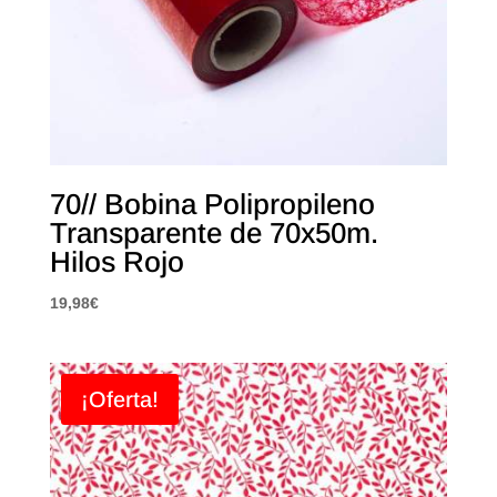
70// Bobina Polipropileno
Transparente de 70x50m.
Hilos Rojo
19,98
€
¡Oferta!