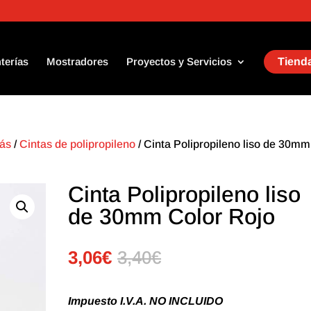
terías
Mostradores
Proyectos y Servicios
Tienda
Más
/
Cintas de polipropileno
/ Cinta Polipropileno liso de 30mm
Cinta Polipropileno liso
de 30mm Color Rojo
3,06
€
3,40
€
Impuesto I.V.A. NO INCLUIDO