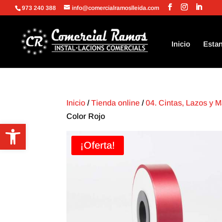
973 240 388
info@comercialramoslleida.com
Inicio
Estan
Inicio
/
Tienda online
/
04. Cintas, Lazos y 
Color Rojo
Abrir barra de herramientas
¡Oferta!