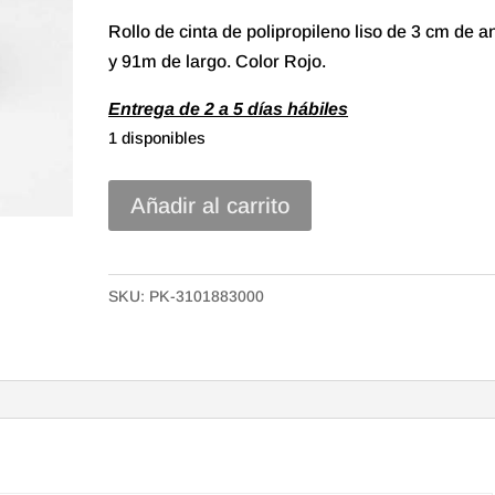
Rollo de cinta de polipropileno liso de 3 cm de 
y 91m de largo. Color Rojo.
Entrega de 2 a 5 días hábiles
1 disponibles
Cinta
Añadir al carrito
Polipropileno
liso
de
SKU:
PK-3101883000
30mm
Color
Rojo
cantidad