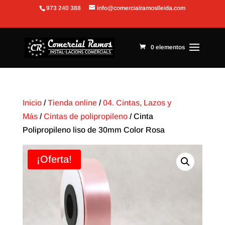
973 240 388
info@comercialramoslleida.com
Abrir barra de herramientas
0 elementos
Inicio
/
Tienda online
/
04. Cintas, Lazos y
Más
/
Cintas de polipropileno
/ Cinta
Polipropileno liso de 30mm Color Rosa
¡Oferta!