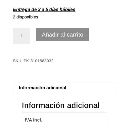
Entrega de 2 a 5 días hábiles
2 disponibles
Cinta
Añadir al carrito
Polipropileno
liso
de
SKU:
PK-3101883032
30mm
Color
Rosa
cantidad
Información adicional
Información adicional
IVA Incl.