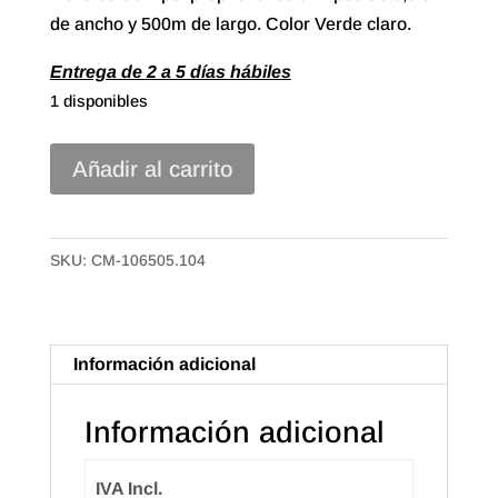
de ancho y 500m de largo. Color Verde claro.
Entrega de 2 a 5 días hábiles
1 disponibles
Cinta
Añadir al carrito
polipropileno
Crimped
de
SKU:
CM-106505.104
5mm
Color
Verde
Información adicional
Claro
cantidad
Información adicional
IVA Incl.