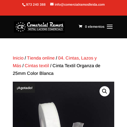
973 240 388
info@comercialramoslleida.com
Abrir barra de herramientas
0 elementos
Inicio
/
Tienda online
/
04. Cintas, Lazos y
Más
/
Cintas textil
/ Cinta Textil Organza de
25mm Color Blanca
¡Agotado!