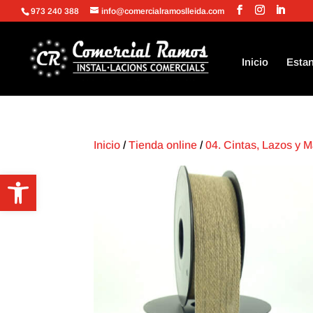
973 240 388
info@comercialramoslleida.com
Inicio
Estan
Inicio
/
Tienda online
/
04. Cintas, Lazos y 
Abrir barra de herramientas