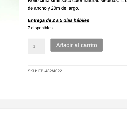
Rollo cinta simil saco color natural. Medidas: 4
de ancho y 20m de largo.
Entrega de 2 a 5 días hábiles
7 disponibles
Cinta
Añadir al carrito
Textil
Símil
Saco
SKU:
FB-482/4022
de
40mm
Color
Natural
cantidad