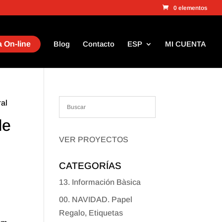
0 elementos
 On-line
Blog
Contacto
ESP
MI CUENTA
ral
de
VER PROYECTOS
CATEGORÍAS
13. Información Bàsica
00. NAVIDAD. Papel
Regalo, Etiquetas