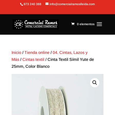
973 240 388
info@comercialramoslleida.com
Abrir barra de herramientas
0 elementos
Inicio
/
Tienda online
/
04. Cintas, Lazos y
Más
/
Cintas textil
/ Cinta Textil Símil Yute de
25mm, Color Blanco