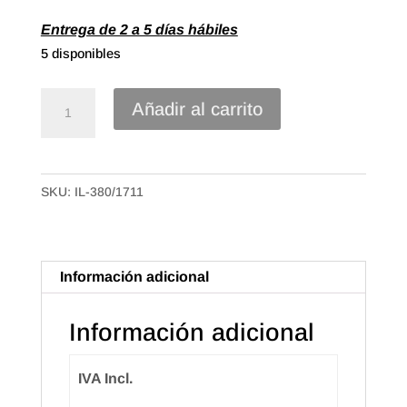
Entrega de 2 a 5 días hábiles
5 disponibles
Cinta
Añadir al carrito
textil
Yute
de
SKU:
IL-380/1711
17mm
Azul
cantidad
Información adicional
Información adicional
IVA Incl.