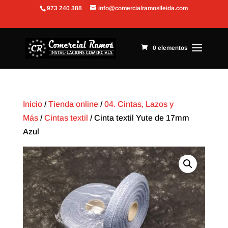
973 240 388
info@comercialramoslleida.com
Abrir barra de herramientas
0 elementos
Inicio
/
Tienda online
/
04. Cintas, Lazos y
Más
/
Cintas textil
/ Cinta textil Yute de 17mm
Azul